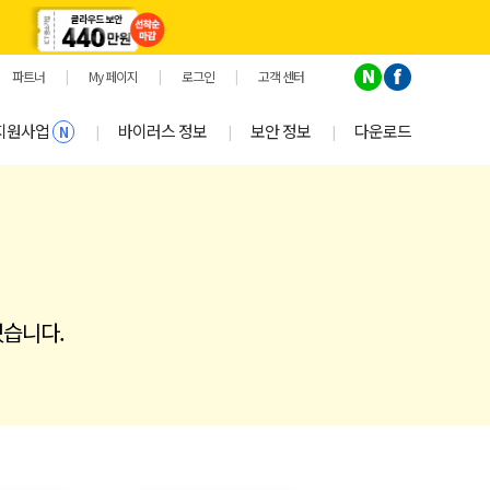
파트너
|
My 페이지
|
로그인
|
고객 센터
지원사업
바이러스 정보
보안 정보
다운로드
|
|
|
N
있습니다.