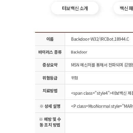
터보백신 소개
백신 
이름
Backdoor-W32/IRCBot.18944.C
바이러스 종류
Backdoor
증상요약
MSN 메신저를 통해서 전파되며 감염
위험등급
위험
치료방법
<span class="style4">터보백신
※ 상세 설명
<P cl
※ 예방 및 수
동 조치 방법