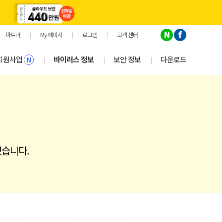
파트너
|
My 페이지
|
로그인
|
고객 센터
지원사업
바이러스 정보
보안 정보
다운로드
|
|
|
N
있습니다.