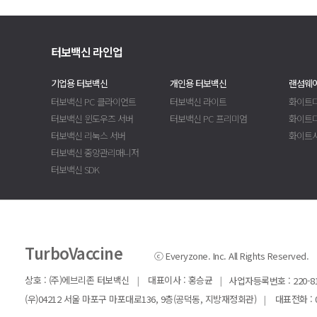
터보백신 라인업
기업용 터보백신
개인용 터보백신
랜섬웨어
터보백신 PC 클라이언트
터보백신 라이트
화이트디
터보백신 윈도우즈 서버
터보백신 PC 프리미엄
화이트
터보백신 리눅스 서버
화이트
터보백신 중앙관리매니저
터보백신 SDK
TurboVaccine
ⓒ Everyzone. Inc. All Rights Reserved.
상호 : (주)에브리존 터보백신
|
대표이사 : 홍승균
|
사업자등록번호 : 220-81
(우)04212 서울 마포구 마포대로136, 9층(공덕동, 지방재정회관)
|
대표전화 : 02