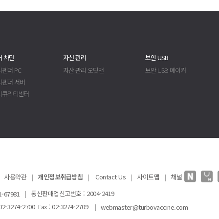
 차단
자산 관리
보안 USB
펜더 PC
자산 관리 오딧맨
보안 USB 메이커
디펜더 서버
시큐리티센터
사용약관
|
개인정보취급방침
|
Contact Us
|
사이트맵
|
채널
|
통신판매업신고번호 : 2004-2419
-67981
-3274-2700 Fax : 02-3274-2709
|
webmaster@turbovaccine.com