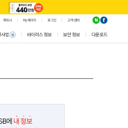
파트너
|
My 페이지
|
로그인
|
고객 센터
원사업
바이러스 정보
보안 정보
다운로드
|
|
|
N