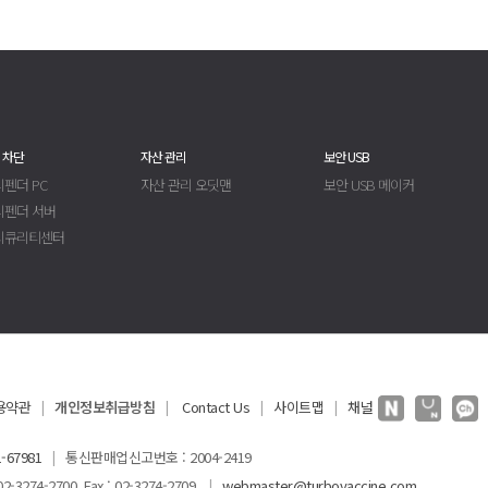
 차단
자산 관리
보안 USB
펜더 PC
자산 관리 오딧맨
보안 USB 메이커
디펜더 서버
시큐리티센터
용약관
개인정보취급방침
Contact Us
사이트맵
채널
|
|
|
|
-67981
통신판매업신고번호 : 2004-2419
|
3274-2700 Fax : 02-3274-2709
webmaster@turbovaccine.com
|