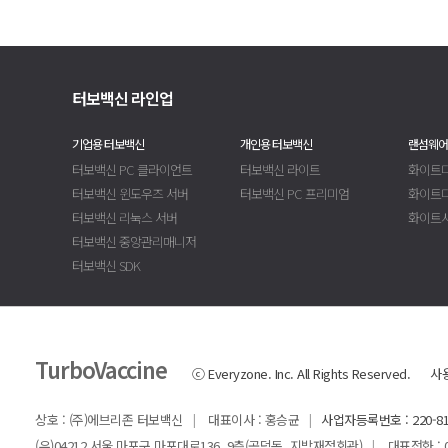
터보백신 라인업
기업용 터보백신
개인용 터보백신
랜섬웨어
터보백신 PC 클라이언트
터보백신 라이트
화이트디
터보백신 윈도우즈 서버
터보백신 PC 프리미엄
화이트
터보백신 리눅스 서버
화이트
터보백신 중앙관리매니저
터보백신 SDK
TurboVaccine
ⓒ Everyzone. Inc. All Rights Reserved.
사
상호 : (주)에브리존 터보백신
대표이사 : 홍승균
사업자등록번호 : 220-81
|
|
(우)04212 서울 마포구 마포대로136, 9층(공덕동, 지방재정회관)
대표전화 : 02-
|